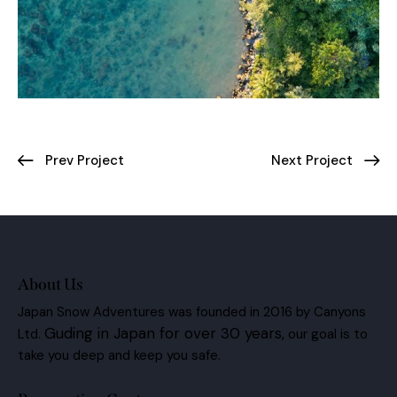
Prev Project
Next Project
About Us
Japan Snow Adventures was founded in 2016 by Canyons
Guding in Japan for over 30 years,
Ltd.
our goal is to
take you deep and keep you safe.