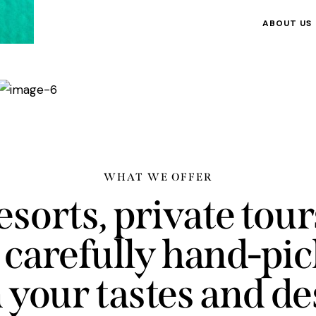
ABOUT US
WHAT WE OFFER
sorts, private tou
, carefully hand-pi
on your tastes and