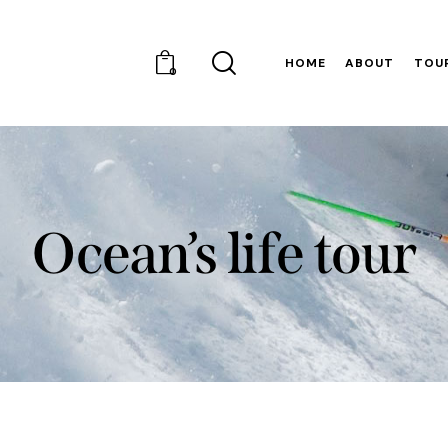
HOME
ABOUT
TOU
0
Ocean’s life tour