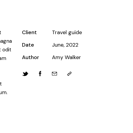
Client
Travel guide
t
magna
Date
June, 2022
 odit
Author
Amy Walker
iam
t
bum.