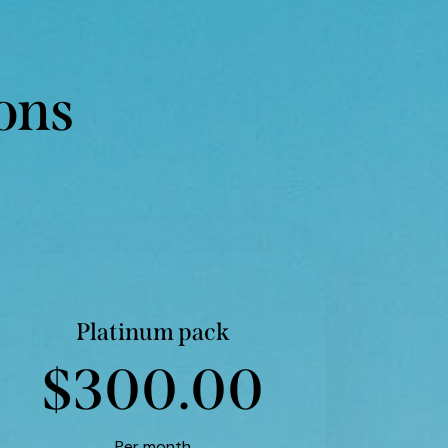
ions
Platinum pack
$300.00
Per month