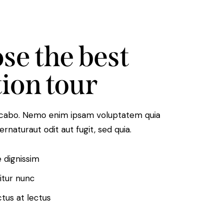
se the best
ion tour
licabo. Nemo enim ipsam voluptatem quia
ernaturaut odit aut fugit, sed quia.
 dignissim
itur nunc
tus at lectus