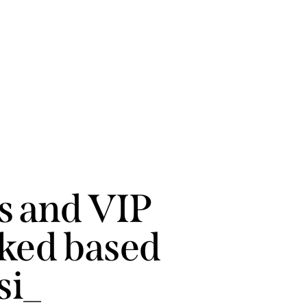
rs and VIP
cked based
_