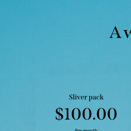
A w
Sliver pack
$100.00
Per month