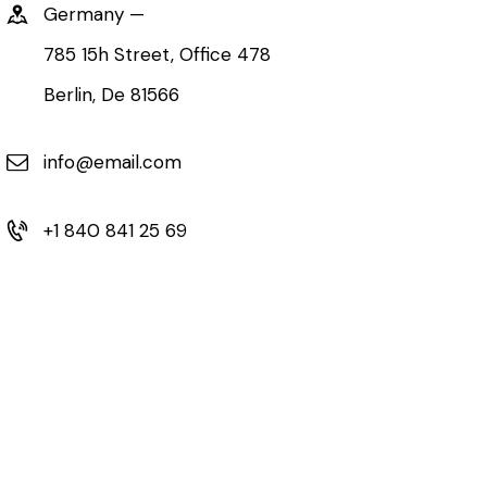
Germany —
785 15h Street, Office 478
Berlin, De 81566
info@email.com
+1 840 841 25 69