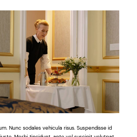
lum. Nunc sodales vehicula risus. Suspendisse id
justo. Morbi tincidunt, ante vel suscipit volutpat,