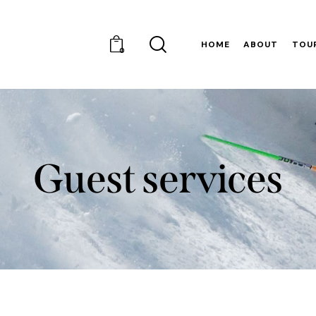
HOME
ABOUT
TOU
0
Guest services