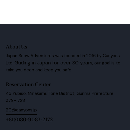
About Us
Japan Snow Adventures was founded in 2016 by Canyons
Guding in Japan for over 30 years,
Ltd.
our goal is to
take you deep and keep you safe.
Reservation Center
45 Yubiso, Minakami, Tone District, Gunma Prefecture
379-1728
BC@canyons.jp
+81(0)80-9083-2172